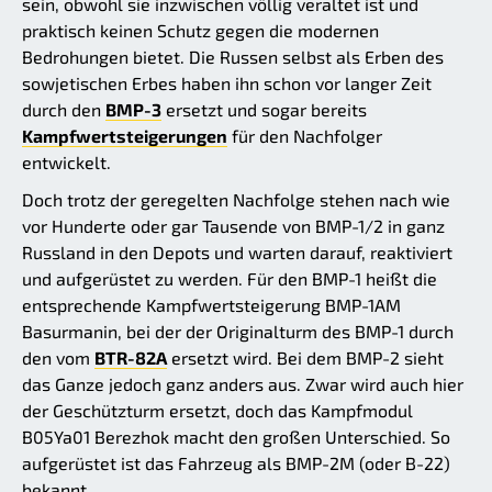
sein, obwohl sie inzwischen völlig veraltet ist und
praktisch keinen Schutz gegen die modernen
Bedrohungen bietet. Die Russen selbst als Erben des
sowjetischen Erbes haben ihn schon vor langer Zeit
durch den
BMP-3
ersetzt und sogar bereits
Kampfwertsteigerungen
für den Nachfolger
entwickelt.
Doch trotz der geregelten Nachfolge stehen nach wie
vor Hunderte oder gar Tausende von BMP-1/2 in ganz
Russland in den Depots und warten darauf, reaktiviert
und aufgerüstet zu werden. Für den BMP-1 heißt die
entsprechende Kampfwertsteigerung BMP-1AM
Basurmanin, bei der der Originalturm des BMP-1 durch
den vom
BTR-82A
ersetzt wird. Bei dem BMP-2 sieht
das Ganze jedoch ganz anders aus. Zwar wird auch hier
der Geschützturm ersetzt, doch das Kampfmodul
B05Ya01 Berezhok macht den großen Unterschied. So
aufgerüstet ist das Fahrzeug als BMP-2M (oder B-22)
bekannt.