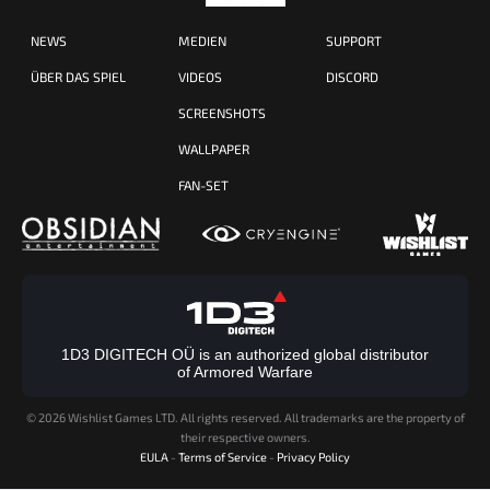
NEWS
MEDIEN
SUPPORT
ÜBER DAS SPIEL
VIDEOS
DISCORD
SCREENSHOTS
WALLPAPER
FAN-SET
1D3 DIGITECH OÜ is an authorized global distributor
of Armored Warfare
©
2026 Wishlist Games LTD. All rights reserved. All trademarks are the property of
their respective owners.
EULA
-
Terms of Service
-
Privacy Policy