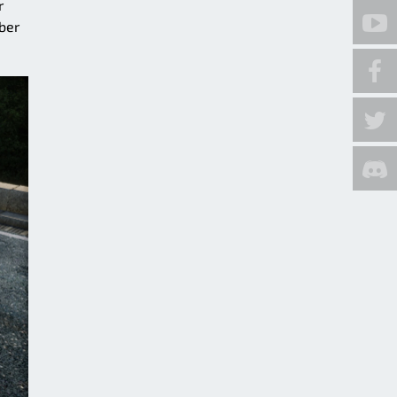
r
ber