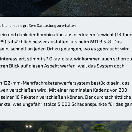
s Bild, um eine größere Darstellung zu erhalten
 sein und dank der Kombination aus niedrigem Gewicht (13 Ton
S) tatsächlich besser ausfallen, als beim MTLB S-8. Das
 sein, schnell an jeden Ort zu gelangen, wo es gebraucht wird.
h interessiert, stimmt's? Okay, okay, wir kommen auch schon z
eren Blick auf diesen Aspekt werfen, weil das System doch
en 122-mm-Mehrfachraketenwerfersystem bestückt sein, das
lven verschießen wird. Mit einer nominalen Kadenz von 200
 seiner 16 Raketen verschießen können. Der durchschnittliche
unkte, was ungefähr stolze 5.000 Schadenspunkte für das ga