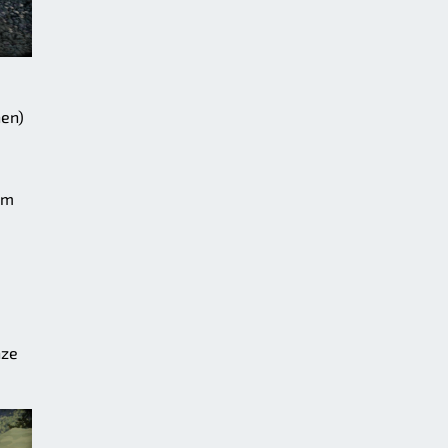
nen)
um
nze