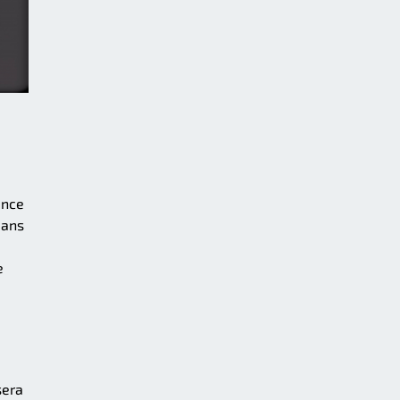
ance
dans
e
sera