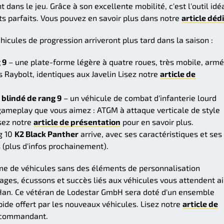
 dans le jeu. Grâce à son excellente mobilité, c'est l'outil idé
its parfaits. Vous pouvez en savoir plus dans notre
article déd
éhicules de progression arriveront plus tard dans la saison :
 9
– une plate-forme légère à quatre roues, très mobile, arm
 Raybolt, identiques aux Javelin Lisez notre
article de
 blindé de rang 9
– un véhicule de combat d'infanterie lourd
gameplay que vous aimez : ATGM à attaque verticale de style
sez notre
article de présentation
pour en savoir plus.
ng 10
K2 Black Panther
arrive, avec ses caractéristiques et ses
(plus d'infos prochainement).
mme de véhicules sans des éléments de personnalisation
es, écussons et succès liés aux véhicules vous attendent ai
an. Ce vétéran de Lodestar GmbH sera doté d'un ensemble
ide offert par les nouveaux véhicules. Lisez notre
article de
e commandant.