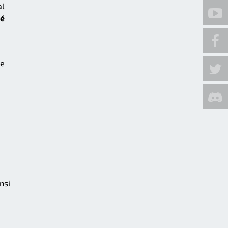
al
ié
ée
nsi