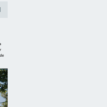
a
r
 de