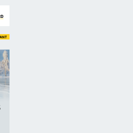
RD
VANT
S