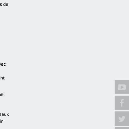
s de
vec
ant
it.
eaux
ir