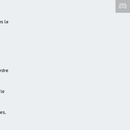
ns la
rdre
 le
es,