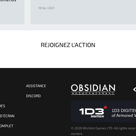
19 fév | 2021
REJOIGNEZ L'ACTION
ASSISTANCE
S
DISCORD
RES
1D3 DIGITECH
of Armored 
 D'ÉCRAN
COMPLET
©
2026 Wishlist Games LTD. All rights reser
owners.