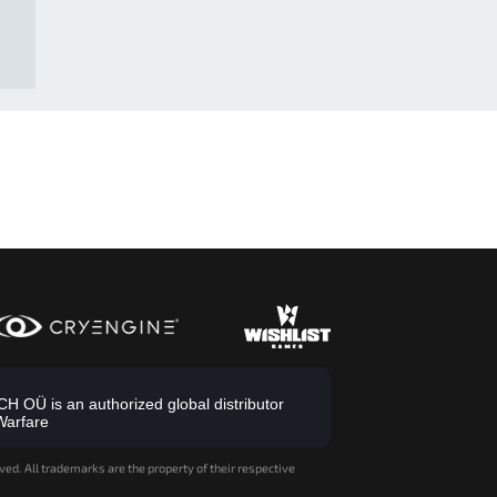
 OÜ is an authorized global distributor
Warfare
ved. All trademarks are the property of their respective