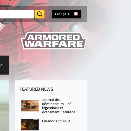
Français
e
FEATURED NEWS
Journal des
développeurs : JcE
légendaire et
événement Escalade
Calendrier d'Août