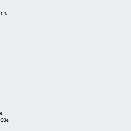
tin.
de
 XXIe