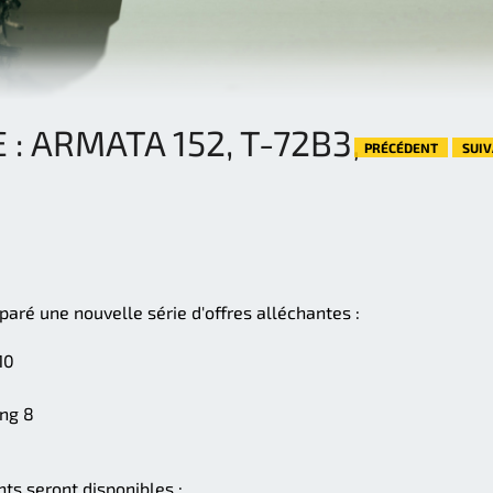
 : ARMATA 152, T-72B3,
PRÉCÉDENT
SUI
aré une nouvelle série d'offres alléchantes :
10
ng 8
ants seront disponibles :