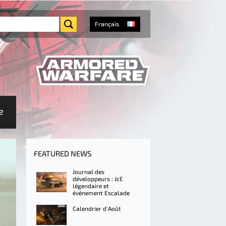
Français
e
FEATURED NEWS
Journal des
développeurs : JcE
légendaire et
événement Escalade
Calendrier d'Août