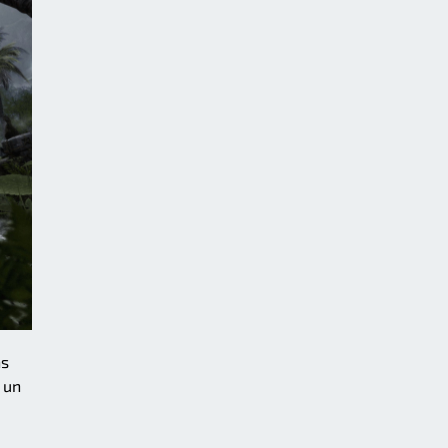
ns
 un