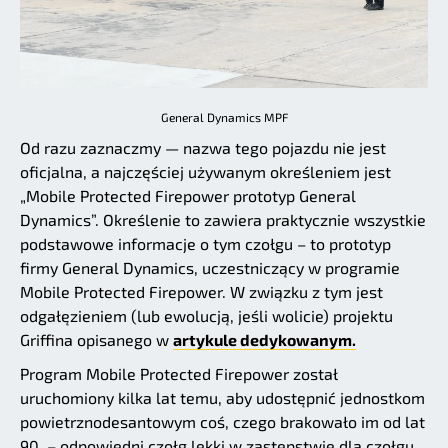
General Dynamics MPF
Od razu zaznaczmy — nazwa tego pojazdu nie jest
oficjalna, a najczęściej używanym określeniem jest
„Mobile Protected Firepower prototyp General
Dynamics”. Określenie to zawiera praktycznie wszystkie
podstawowe informacje o tym czołgu – to prototyp
firmy General Dynamics, uczestniczący w programie
Mobile Protected Firepower. W związku z tym jest
odgałęzieniem (lub ewolucją, jeśli wolicie) projektu
Griffina opisanego w
artykule dedykowanym.
Program Mobile Protected Firepower został
uruchomiony kilka lat temu, aby udostępnić jednostkom
powietrznodesantowym coś, czego brakowało im od lat
90. – odpowiedni czołg lekki w zastępstwie dla czołgu