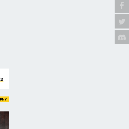
RD
ĘPNY