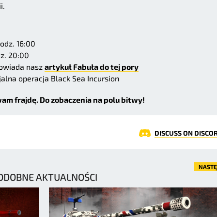
i.
odz. 16:00
z. 20:00
opowiada nasz
artykuł Fabuła do tej pory
jalna operacja Black Sea Incursion
am frajdę. Do zobaczenia na polu bitwy!
DISCUSS ON DISCO
NAST
ODOBNE AKTUALNOŚCI