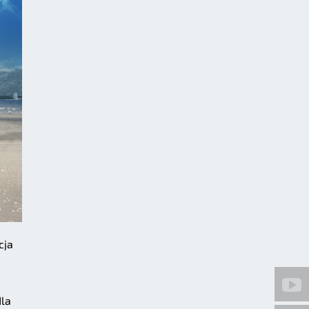
cja
dla