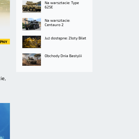
Na warsztacie: Type
625E
Na warsztacie:
Centauro 2
Już dostępne: Złoty Bilet
ĘPNY
Obchody Dnia Bastylii
ie,