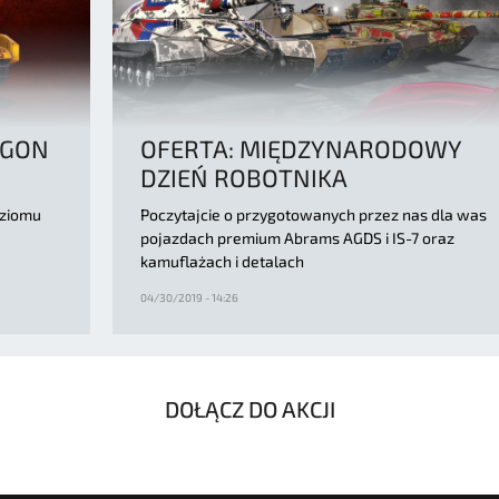
AGON
OFERTA: MIĘDZYNARODOWY
DZIEŃ ROBOTNIKA
oziomu
Poczytajcie o przygotowanych przez nas dla was
pojazdach premium Abrams AGDS i IS-7 oraz
kamuflażach i detalach
04/30/2019 - 14:26
DOŁĄCZ DO AKCJI