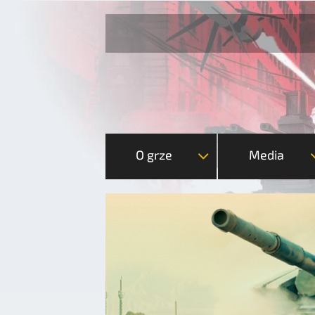
O grze
Media