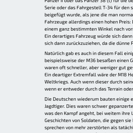
Panzer II oder das Panzer 38 (t) für die d
Serie oder das Fahrgestell T-34 für den
beigefügt wurde, als jene die man norma
Fahrzeuge allerdings einen hohen Preis:
einem ganz bestimmten Winkel nach vorn
Ein derartiges Fahrzeug würde sich dann
sich dann zurückzuziehen, da die dünne 
Natürlich gab es auch in diesem Fall ei
beispielsweise der M36 besaßen einen Ge
waren oft schneller, aber weniger gut g
Ein deartiger Extremfall wäre der M18 H
Weltkriegs. Auch wenn dieser durch sein
wenn er entweder durch das Terrain oder
Die Deutschen wiederum bauten einige e
Jagdtiger. Dies waren schwer gepanzerte
was den Kampf angeht, bei weitem ihre L
Geschichten von Soldaten, die gegen sie
sprechen von mehr zerstörten als tatäch