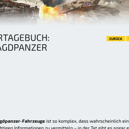
RTAGEBUCH:
ZURÜCK
JAGDPANZER
agdpanzer-Fahrzeuge
ist so komplex, dass wahrscheinlich ein
tigen Informationen zu vermitteln – in der Tat gibt es sogar 