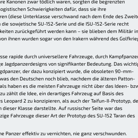
ihre Kanonen zwar tödlich waren, sorgten die begrenzten
ogistischen Schwierigkeiten dafür, dass sie ihre
aren (diese Unterklasse verschwand nach dem Ende des Zweit
 die sowjetische SU-152-Serie und die ISU-152-Serie recht
gkeiten zurückgeführt werden kann – sie blieben dem Militär i
e von ihnen wurden sogar von den Irakern während des Golfkrie
sse rapide durch universellere Fahrzeuge, durch Kampfpanzer
e Jagdpanzerdesigns von signifikanter Bedeutung. Das wichti
gdpanzer, der dazu konzipiert wurde, die obsoleten 90-mm-
 was den Deutschen noch blieb, nachdem die älteren Patton-
ls haben es die meisten Fahrzeuge nicht über das Ideen- bz
u zählt die Idee, ein derartiges Fahrzeug auf Basis des
 Leopard 2 zu konzipieren, als auch der Taifun-II-Prototyp, de
dieser Klasse darstellte. Auf russischer Seite war das
ige Fahrzeuge dieser Art der Prototyp des SU-152 Taran des
che Panzer effektiv zu vernichten, nie ganz verschwunden.