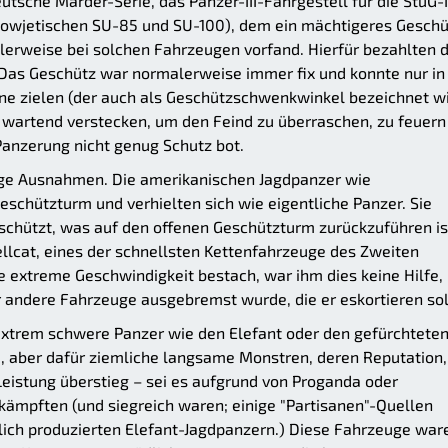
eutsche Marder-Serie, das Panzer-III-Fahrgestell für die StuG-I
 sowjetischen SU-85 und SU-100), dem ein mächtigeres Geschü
lerweise bei solchen Fahrzeugen vorfand. Hierfür bezahlten 
 Das Geschütz war normalerweise immer fix und konnte nur in
e zielen (der auch als Geschützschwenkwinkel bezeichnet wi
 wartend verstecken, um den Feind zu überraschen, zu feuern
Panzerung nicht genug Schutz bot.
nige Ausnahmen. Die amerikanischen Jagdpanzer wie
schützturm und verhielten sich wie eigentliche Panzer. Sie
eschützt, was auf den offenen Geschützturm zurückzuführen is
ellcat, eines der schnellsten Kettenfahrzeuge des Zweiten
e extreme Geschwindigkeit bestach, war ihm dies keine Hilfe,
 andere Fahrzeuge ausgebremst wurde, die er eskortieren sol
xtrem schwere Panzer wie den Elefant oder den gefürchtete
, aber dafür ziemliche langsame Monstren, deren Reputation,
eistung überstieg – sei es aufgrund von Proganda oder
 kämpften (und siegreich waren; einige "Partisanen"-Quellen
lich produzierten Elefant-Jagdpanzern.) Diese Fahrzeuge war