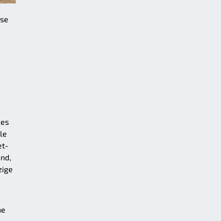
sse
 es
le
et-
and,
zige
he