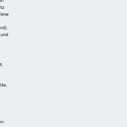
II-
tz
diese
rd).
 und
t.
lte.
n
en