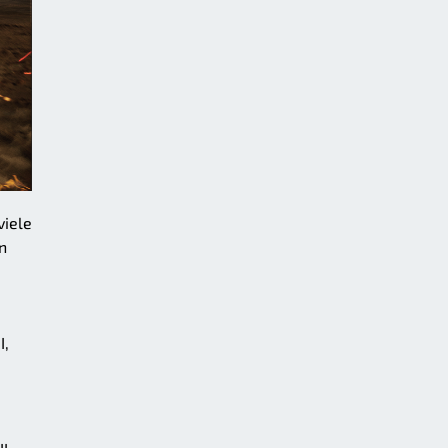
viele
n
I,