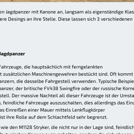
chen Jagdpanzer mit Kanone an, langsam als eigenständige Kla
ere Desings an ihre Stelle. Diese lassen sich 3 verschiedenen
 Jagdpanzer
 Fahrzeuge, die hauptsächlich mit ferngelenkten
t zusätzlichen Maschinengewehren bestückt sind. Oft kommt
nzern, die dasselbe Fahrgestell verwenden. Typische Beispie
anzer, der britische FV438 Swingfire oder der russische Korn
ell. Der massive Nachteil all dieser Fahrzeuge ist der Umst
n, feindliche Fahrzeuge auszuschalten, dies allerdings das Ein
 das Einreißen einer Mauer mittels Lenkflugkörper
t ihre Rolle auf dem Schlachtfeld sehr begrenzt.
ie den M1128 Stryker, die nicht nur in der Lage sind, feindlic