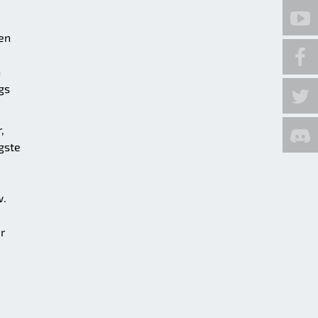
en
n
gs
,
gste
w.
r