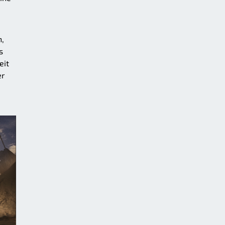
n,
s
eit
er