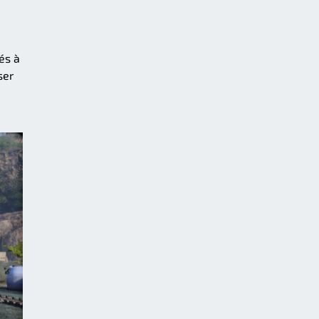
és à
ser