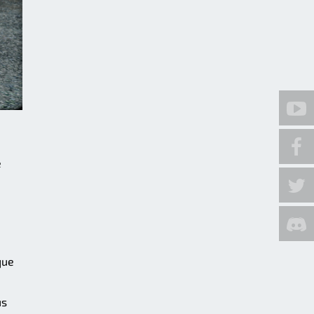
e
que
us