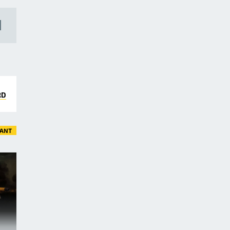
RD
VANT