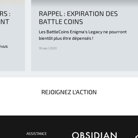
S :
RAPPEL : EXPIRATION DES
ANT
BATTLE COINS
Les BattleCoins Enigma's Legacy ne pourront
bientôt plus être dépensés !
évus
18 sep | 2020
REJOIGNEZ L'ACTION
ASSISTANCE