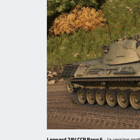
Leopard 2AV CCP Rang 6
- la version pro