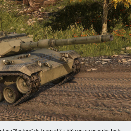
totype “Austere” du Leopard 2 a été conçue pour des tests