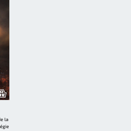
de la
légie