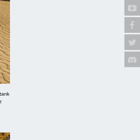
 tank
z