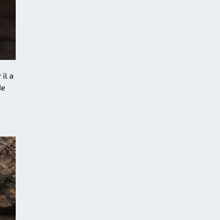
il a
de