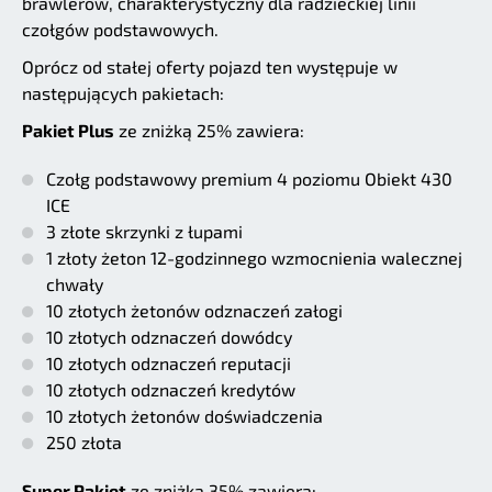
brawlerów, charakterystyczny dla radzieckiej linii
czołgów podstawowych.
Oprócz od stałej oferty pojazd ten występuje w
następujących pakietach:
Pakiet Plus
ze zniżką 25% zawiera:
Czołg podstawowy premium 4 poziomu Obiekt 430
ICE
3 złote skrzynki z łupami
1 złoty żeton 12-godzinnego wzmocnienia walecznej
chwały
10 złotych żetonów odznaczeń załogi
10 złotych odznaczeń dowódcy
10 złotych odznaczeń reputacji
10 złotych odznaczeń kredytów
10 złotych żetonów doświadczenia
250 złota
Super Pakiet
ze zniżką 35% zawiera: