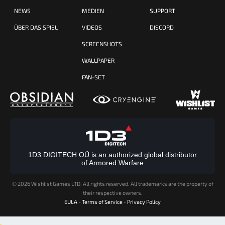
NEWS
MEDIEN
SUPPORT
ÜBER DAS SPIEL
VIDEOS
DISCORD
SCREENSHOTS
WALLPAPER
FAN-SET
1D3 DIGITECH OÜ is an authorized global distributor
of Armored Warfare
©
2026 Wishlist Games LTD. All rights reserved. All trademarks are the property of
their respective owners.
EULA
-
Terms of Service
-
Privacy Policy