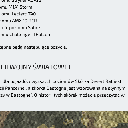
omu M1A1 Storm
ziomu Leclerc T40
oziomu AMX 10 RCR
m 6. poziomu Sabre
omu Challenger 1 Falcon
ępne będą następujące pozycje:
T II WOJNY ŚWIATOWEJ
rki dla pojazdów wyższych poziomów Skórka Desert Rat jest
izji Pancernej, a skórka Bastogne jest wzorowana na słynnym
y w Bastogne”. O historii tych skórek możecie przeczytać w