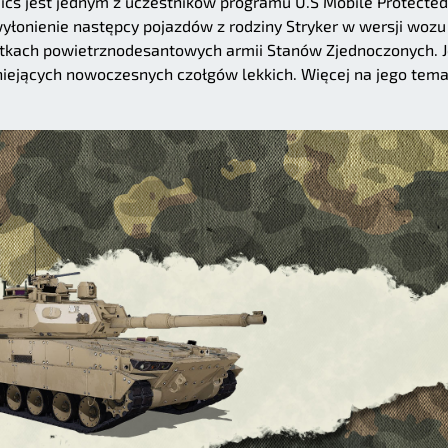
ics jest jednym z uczestników programu U.S Mobile Protected
yłonienie następcy pojazdów z rodziny Stryker w wersji wozu
tkach powietrznodesantowych armii Stanów Zjednoczonych. J
niejących nowoczesnych czołgów lekkich. Więcej na jego tema