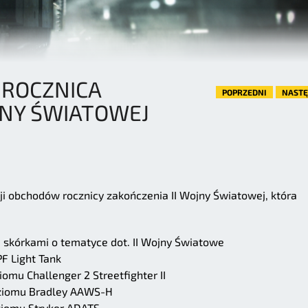
 ROCZNICA
POPRZEDNI
NAST
JNY ŚWIATOWEJ
ji obchodów rocznicy zakończenia II Wojny Światowej, która
i skórkami o tematyce dot. II Wojny Światowe
F Light Tank
mu Challenger 2 Streetfighter II
oziomu Bradley AAWS-H
ziomu Stryker ADATS