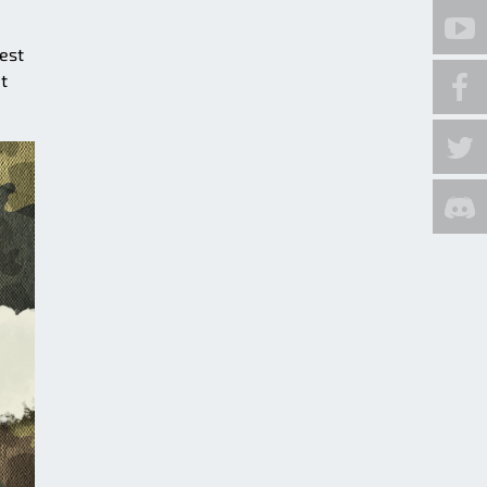
est
t