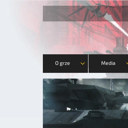
O grze
Media