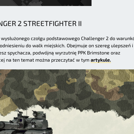
GER 2 STREETFIGHTER II
nia wysłużonego czołgu podstawowego Challenger 2 do warun
dniesieniu do walk miejskich. Obejmuje on szereg ulepszeń i
z spychacza, podwójną wyrzutnię PPK Brimstone oraz
ej na ten temat można przeczytać w tym
artykule.