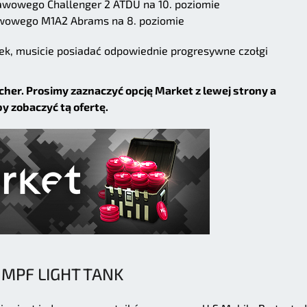
tawowego Challenger 2 ATDU na 10. poziomie
awowego M1A2 Abrams na 8. poziomie
órek, musicie posiadać odpowiednie progresywne czołgi
uncher. Prosimy zaznaczyć opcję Market z lewej strony a
y zobaczyć tą ofertę.
MPF LIGHT TANK