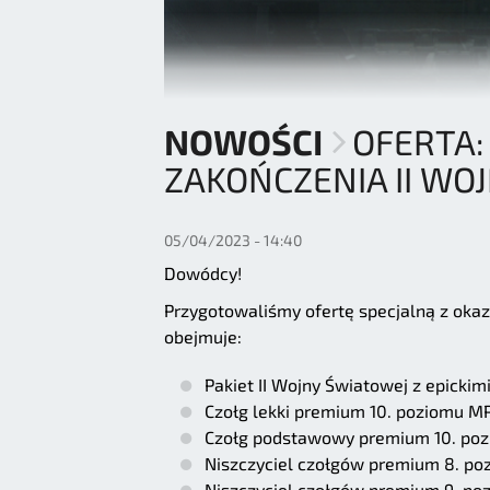
NOWOŚCI
OFERTA:
ZAKOŃCZENIA II WO
05/04/2023 - 14:40
Dowódcy!
Przygotowaliśmy ofertę specjalną z okaz
obejmuje:
Pakiet II Wojny Światowej z epickim
Czołg lekki premium 10. poziomu MP
Czołg podstawowy premium 10. pozio
Niszczyciel czołgów premium 8. p
Niszczyciel czołgów premium 9. po