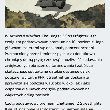
W Armored Warfare Challenger 2 Streetfighter jest
czołgiem podstawowym premium na 10. poziomie. Jego
głównymi zaletami są: doskonały pancerz przedni
(wzmocniony przez lemiesz spychacza dodatkowo
chroniący dolną płytę czołową), możliwość zadawania
zwiększonych obrażeń od taranowania i zabójcza
skuteczność ostrzału na dalekie dystanse dzięki
potężnej wyrzutni PPK. Streetfighter doskonale
sprawdza się podczas walk oko w oko, jak i jako
wsparcie dla innych czołgów podstawowych na
większych odległościach.
Czołg podstawowy premium Challenger 2 Streetfighter
II na 10. poziomie jest dostępny w naszym sklepie