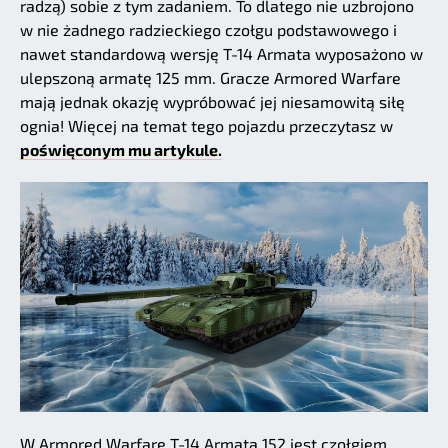
radzą) sobie z tym zadaniem. To dlatego nie uzbrojono
w nie żadnego radzieckiego czołgu podstawowego i
nawet standardową wersję T-14 Armata wyposażono w
ulepszoną armatę 125 mm. Gracze Armored Warfare
mają jednak okazję wypróbować jej niesamowitą siłę
ognia! Więcej na temat tego pojazdu przeczytasz w
poświęconym mu artykule.
W Armored Warfare T-14 Armata 152 jest czołgiem