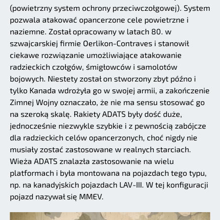
(powietrzny system ochrony przeciwczołgowej). System
pozwala atakować opancerzone cele powietrzne i
naziemne. Został opracowany w latach 80. w
szwajcarskiej firmie Oerlikon-Contraves i stanowił
ciekawe rozwiązanie umożliwiające atakowanie
radzieckich czołgów, śmigłowców i samolotów
bojowych. Niestety został on stworzony zbyt późno i
tylko Kanada wdrożyła go w swojej armii, a zakończenie
Zimnej Wojny oznaczało, że nie ma sensu stosować go
na szeroką skalę. Rakiety ADATS były dość duże,
jednocześnie niezwykle szybkie i z pewnością zabójcze
dla radzieckich celów opancerzonych, choć nigdy nie
musiały zostać zastosowane w realnych starciach.
Wieża ADATS znalazła zastosowanie na wielu
platformach i była montowana na pojazdach tego typu,
np. na kanadyjskich pojazdach LAV-III. W tej konfiguracji
pojazd nazywał się MMEV.