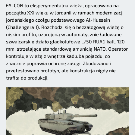
FALCON to eksperymentalna wieża, opracowana na
początku XXI wieku w Jordanii w ramach modernizacji
jordańskiego czołgu podstawowego Al-Hussein
(Challengera 1). Rozchodzi się o bezzałogową wieżę o
niskim profilu, uzbrojoną w automatycznie ładowane
szwajcarskie działo gładkolufowe L/50 RUAG kall. 120
mm, strzelające standardową amunicją NATO. Operator
kontroluje wieżę z wnętrza kadłuba pojazdu, co
znacznie poprawia ochronę załogi. Zbudowano i
przetestowano prototyp, ale konstrukcja nigdy nie
trafiła do produkcji.