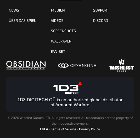
NEWS
MEDIEN
SUPPORT
ÜBER DAS SPIEL
VIDEOS
DISCORD
SCREENSHOTS
WALLPAPER
FAN-SET
1D3 DIGITECH OÜ is an authorized global distributor
of Armored Warfare
©
2026 Wishlist Games LTD. All rights reserved. All trademarks are the property of
their respective owners.
EULA
-
Terms of Service
-
Privacy Policy