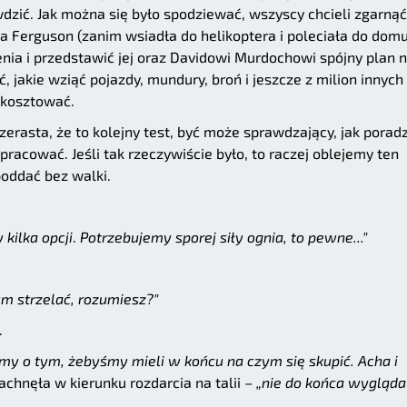
dzić. Jak można się było spodziewać, wszyscy chcieli zgarnąć
nia Ferguson (zanim wsiadła do helikoptera i poleciała do domu
enia i przedstawić jej oraz Davidowi Murdochowi spójny plan 
 jakie wziąć pojazdy, mundury, broń i jeszcze z milion innych
e kosztować.
erasta, że to kolejny test, być może sprawdzający, jak porad
racować. Jeśli tak rzeczywiście było, to raczej oblejemy ten
poddać bez walki.
kilka opcji
.
Potrzebujemy sporej siły ognia, to pewne..."
m strzelać, rozumiesz?"
.
my o tym, żebyśmy mieli w końcu na czym się skupić. Acha i
chnęła w kierunku rozdarcia na talii –
„nie do końca wygląda