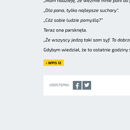
„Mam nadzieję, że weźmie mnie pani do ja
„Dla pana, tylko najlepsze suchary".
„Cóż sobie ludzie pomyślą?”
Teraz ona parsknęła.
„Że wszyscy jedzą taki sam syf. To dobrze
Gdybym wiedział, że to ostatnie godziny 
‹ WPIS 12
UDOSTĘPNIJ