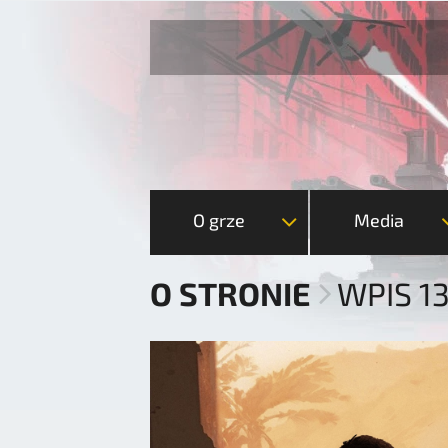
O grze
Media
O STRONIE
WPIS 1