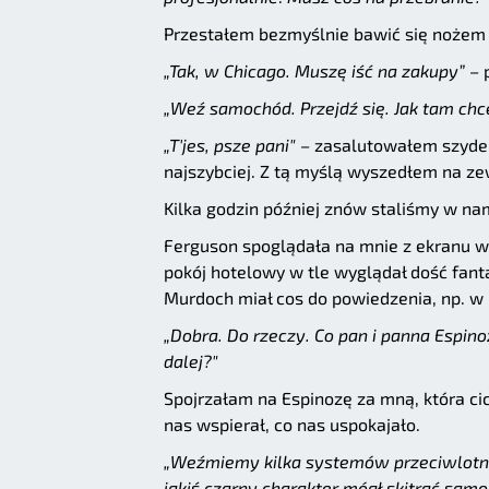
Przestałem bezmyślnie bawić się nożem 
„Tak, w Chicago. Muszę iść na zakupy” –
p
„Weź samochód. Przejdź się. Jak tam chc
„T'jes, psze pani" –
zasalutowałem szyderc
najszybciej. Z tą myślą wyszedłem na ze
Kilka godzin później znów staliśmy w nam
Ferguson spoglądała na mnie z ekranu w 
pokój hotelowy w tle wyglądał dość fanta
Murdoch miał cos do powiedzenia, np. w
„Dobra. Do rzeczy. Co pan i panna Espi
dalej?"
Spojrzałam na Espinozę za mną, która cic
nas wspierał, co nas uspokajało.
„Weźmiemy kilka systemów przeciwlotnic
jakiś czarny charakter mógł skitrać sa