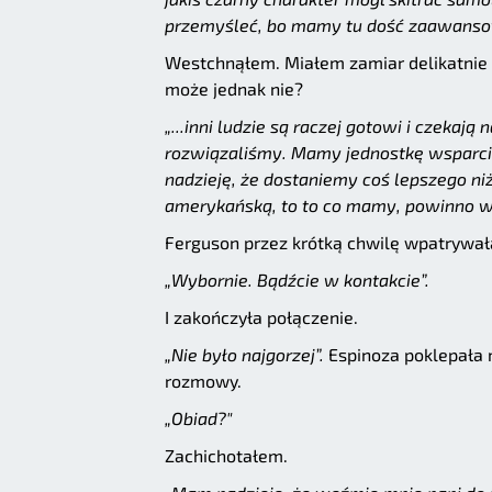
przemyśleć, bo mamy tu dość zaawansowa
Westchnąłem. Miałem zamiar delikatnie sk
może jednak nie?
„...inni ludzie są raczej gotowi i czekaj
rozwiązaliśmy. Mamy jednostkę wsparci
nadzieję, że dostaniemy coś lepszego ni
amerykańską, to to co mamy, powinno w
Ferguson przez krótką chwilę wpatrywała
„Wybornie. Bądźcie w kontakcie”.
I zakończyła połączenie.
„Nie było najgorzej”.
Espinoza poklepała 
rozmowy.
„Obiad?"
Zachichotałem.