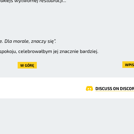
kiejś wytwornej restauracji...”
. Dla morale, znaczy się”.
spokoju, celebrowałbym jej znacznie bardziej.
WPIS 
W GÓRĘ
DISCUSS ON DISCO