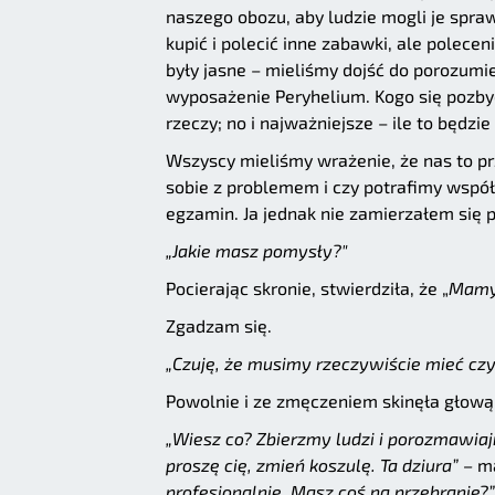
naszego obozu, aby ludzie mogli je spraw
kupić i polecić inne zabawki, ale polece
były jasne – mieliśmy dojść do porozumi
wyposażenie Peryhelium. Kogo się pozbyć,
rzeczy; no i najważniejsze – ile to będzi
Wszyscy mieliśmy wrażenie, że nas to prz
sobie z problemem i czy potrafimy współp
egzamin. Ja jednak nie zamierzałem się 
„Jakie masz pomysły?"
Pocierając skronie, stwierdziła, że „
Mamy 
Zgadzam się.
„Czuję, że musimy rzeczywiście mieć czy
Powolnie i ze zmęczeniem skinęła głową
„Wiesz co? Zbierzmy ludzi i porozmawiaj
proszę cię, zmień koszulę. Ta dziura” –
ma
profesjonalnie
.
Masz coś na przebranie?”