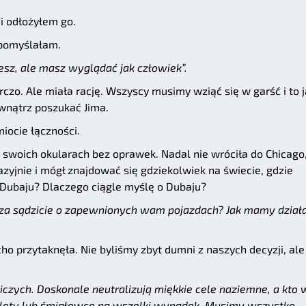
i odłożyłem go.
omyślałam.
esz, ale masz wyglądać jak człowiek”.
zo. Ale miała rację. Wszyscy musimy wziąć się w garść i to j
wnątrz poszukać Jima.
iocie łączności.
swoich okularach bez oprawek. Nadal nie wróciła do Chicago,
zyjnie i mógł znajdować się gdziekolwiek na świecie, gdzie
 Dubaju? Dlaczego ciągle myślę o Dubaju?
noza sądzicie o zapewnionych wam pojazdach? Jak mamy dział
ho przytaknęła. Nie byliśmy zbyt dumni z naszych decyzji, ale
zych. Doskonale neutralizują miękkie cele naziemne, a kto 
moloty lub śmigłowce na wszelki wypadek. Musimy wszystko