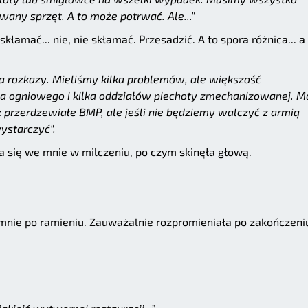
ny sprzęt. A to może potrwać. Ale..."
łamać... nie, nie skłamać. Przesadzić. A to spora różnica... a
ą na rozkazy. Mieliśmy kilka problemów, ale większość
a ogniowego i kilka oddziałów piechoty zmechanizowanej. 
ż przerdzewiałe BMP, ale jeśli nie będziemy walczyć z armią
ystarczyć".
 się we mnie w milczeniu, po czym skinęła głową.
mnie po ramieniu. Zauważalnie rozpromieniała po zakończeni