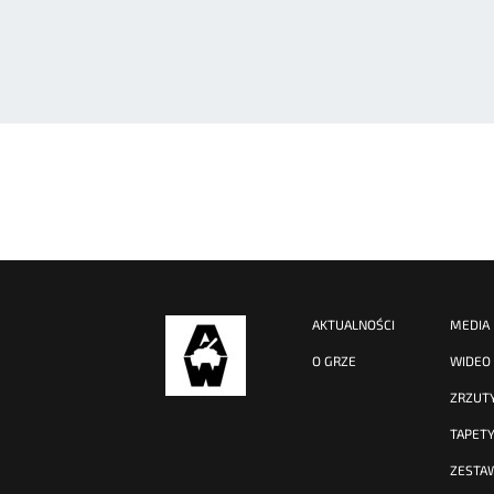
AKTUALNOŚCI
MEDIA
O GRZE
WIDEO
ZRZUT
TAPET
ZESTA