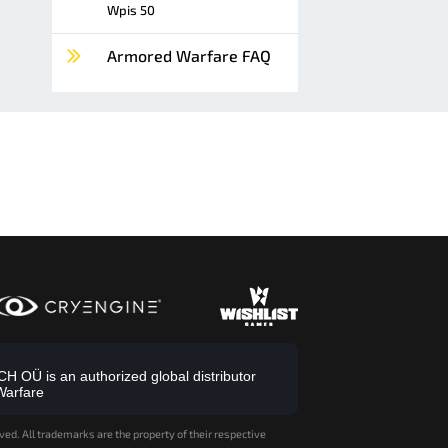
Wpis 50
Armored Warfare FAQ
 OÜ is an authorized global distributor
Warfare
ved. All trademarks are the property of their respective