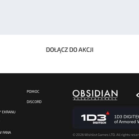
DOŁĄCZ DO AKCJI
POMOC
DISCORD
Y EKRANU
1D3 DIGITECH
of Armored 
Y
W FANA
©
2026 Wishlist Games LTD. All rights reser