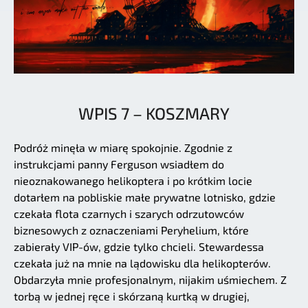
WPIS 7 – KOSZMARY
Podróż minęła w miarę spokojnie. Zgodnie z
instrukcjami panny Ferguson wsiadłem do
nieoznakowanego helikoptera i po krótkim locie
dotarłem na pobliskie małe prywatne lotnisko, gdzie
czekała flota czarnych i szarych odrzutowców
biznesowych z oznaczeniami Peryhelium, które
zabierały VIP-ów, gdzie tylko chcieli. Stewardessa
czekała już na mnie na lądowisku dla helikopterów.
Obdarzyła mnie profesjonalnym, nijakim uśmiechem. Z
torbą w jednej ręce i skórzaną kurtką w drugiej,