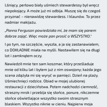
Lśniący, perłowo biały uśmiech stewardessy był wręcz
niepokojący. A może już mi odbija. Muszę się do czegoś
przyznać – nienawidzę stewardess. I klaunów. To przez
nadmiar makijażu.
„Panna Ferguson powiedziała mi, że mam się panem
dobrze zająć. Więc może pan prosić o WSZYSTKO."
I po tym, na szczęście, wyszła, a ja się zastanawiałem,
co DOKŁADNIE miała na myśli. Nastawiłem się na długi
lot i zamknąłem oczy.
Nawiedził mnie ten sam koszmar, który prześladuje
mnie od kilku lat i byłem już z nim oswojony; każda jego
scena zdążyła mi się wyryć w pamięci. Dzień na plaży.
Uśmiechnięci rodzice. Obiad w mojej ulubionej
restauracji z dzieciństwa. Potem nadchodzi ciemność,
straszny mrok i przebija się słońce, ponure, nikczemne
słońce oświetlające wszystko swoim strasznym
blaskiem. Wszystko niknie w cieniu. Najpierw moja