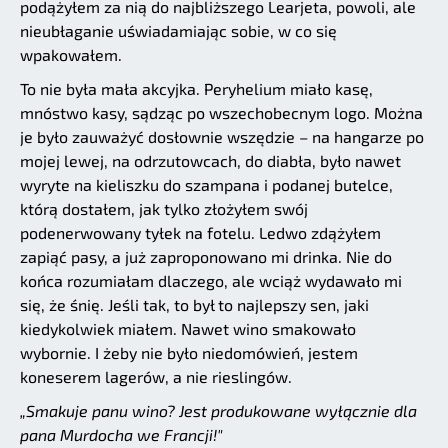
podążyłem za nią do najbliższego Learjeta, powoli, ale
nieubłaganie uświadamiając sobie, w co się
wpakowałem.
To nie była mała akcyjka. Peryhelium miało kasę,
mnóstwo kasy, sądząc po wszechobecnym logo. Można
je było zauważyć dosłownie wszędzie – na hangarze po
mojej lewej, na odrzutowcach, do diabła, było nawet
wyryte na kieliszku do szampana i podanej butelce,
którą dostałem, jak tylko złożyłem swój
podenerwowany tyłek na fotelu. Ledwo zdążyłem
zapiąć pasy, a już zaproponowano mi drinka. Nie do
końca rozumiałam dlaczego, ale wciąż wydawało mi
się, że śnię. Jeśli tak, to był to najlepszy sen, jaki
kiedykolwiek miałem. Nawet wino smakowało
wybornie. I żeby nie było niedomówień, jestem
koneserem lagerów, a nie rieslingów.
„Smakuje panu wino? Jest produkowane wyłącznie dla
pana Murdocha we Francji!"