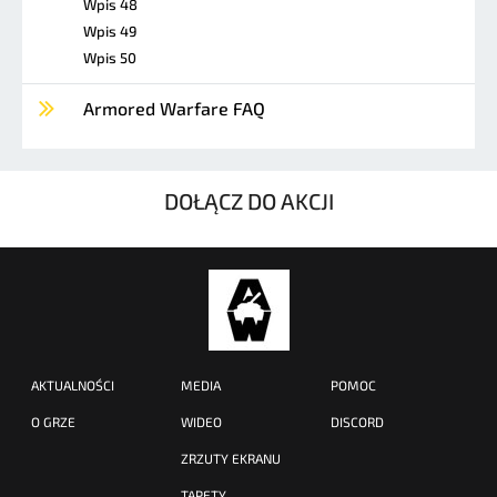
Wpis 48
Wpis 49
Wpis 50
Armored Warfare FAQ
DOŁĄCZ DO AKCJI
AKTUALNOŚCI
MEDIA
POMOC
O GRZE
WIDEO
DISCORD
ZRZUTY EKRANU
TAPETY