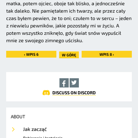
matka, potem ojciec, oboje tak blisko, a jednocześnie
tak daleko. Nie pamiętałem ich twarzy, ale przez cały
czas byłem pewien, że to oni; czułem to w sercu – jeden
z niewielu pewników, jakie pozostały mi w życiu. A
potem wszystko zniknęło, gdy świat snów wypuścił
mnie ze swojego zimnego uścisku.
‹ WPIS 6
WPIS 8 ›
W GÓRĘ
DISCUSS ON DISCORD
ABOUT
Jak zacząć
Pobieranie i Instalacja