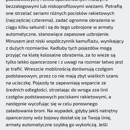
bezzałogowymi lub niskoprofilowymi wieżami. Potrafią
one strzelać seriami różnych pocisków rakietowych
(najczęściej czterema), zadać ogromne obrażenia w
ciągu kilku sekund i są do tego uzbrojone w armaty
automatyczne, stanowiące zapasowe uzbrojenie.
Minusem jest niski współczynnik kamuflażu, wynikający
z dużych rozmiarów. Kadłuby tych pojazdów mogą
przyjąć na klatę kolosalne obrażenia, za to wieże są
tylko lekko opancerzone i z uwagi na rozmiar łatwo jest
je trafić. Wreszcie mobilnością dorównują czołgom
podstawowym, przez co nie mają zbyt wielkich szans
na ucieczkę. Pojazdy te zapewniają wsparcie ze
średnich odległości, strzelając do wroga zza linii
czołgów podstawowych pociskami rakietowymi, a
następnie wycofując się w celu ponownego
załadowania broni. Na wypadek, gdyby jakiś natrętny
opancerzony wóz bojowy dostał się za Twoją linię,
armaty automatyczne szybką go wykończą. Jeśli