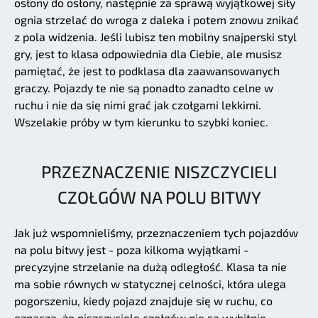
osłony do osłony, następnie za sprawą wyjątkowej siły
ognia strzelać do wroga z daleka i potem znowu znikać
z pola widzenia. Jeśli lubisz ten mobilny snajperski styl
gry, jest to klasa odpowiednia dla Ciebie, ale musisz
pamiętać, że jest to podklasa dla zaawansowanych
graczy. Pojazdy te nie są ponadto zanadto celne w
ruchu i nie da się nimi grać jak czołgami lekkimi.
Wszelakie próby w tym kierunku to szybki koniec.
PRZEZNACZENIE NISZCZYCIELI
CZOŁGÓW NA POLU BITWY
Jak już wspomnieliśmy, przeznaczeniem tych pojazdów
na polu bitwy jest - poza kilkoma wyjątkami -
precyzyjne strzelanie na dużą odległość. Klasa ta nie
ma sobie równych w statycznej celności, która ulega
pogorszeniu, kiedy pojazd znajduje się w ruchu, co
oznacza, że niszczyciele czołgów nie są wybitnie