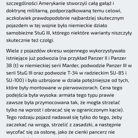
szczególności Amerykanie stworzyli całą gałąź i
doktrynę militarną, podporządkowaną temu celowi,
aczkolwiek prawdopodobnie najbardziej skutecznym
pojazdem w tej wojnie było niemieckie działo
samobieżne StuG III, którego niektóre warianty niszczyły
skutecznie też czołgi.
Wiele z pojazdów okresu wojennego wykorzystywało
istniejące już podwozia (na przykład Panzer II i Panzer
38 (t) w niemieckiej serii Marder, podwodzie Panzer III w
serii StuG III oraz podwozie T-34 w radzieckim SU-85 i
SU-100) i było uzbrojone w działa potężniejsze od tych,
które były montowane w pierwowzorach. Cena tego
podejścia była wysoka: armata tego typu prawie
zawsze była przymocowana tak, że mogła strzelać
tylko na wprost i obracać się w ograniczonym kącie).
Tego rodzaju pojazd nadawał się tylko do tego, żeby
zaczekać na wroga, strzelić z zasadzki, a następnie
wycofać się za osłonę, jako że cienki pancerz nie