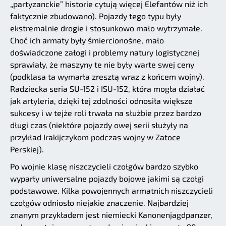
„partyzanckie” historie cytują więcej Elefantów niż ich
faktycznie zbudowano). Pojazdy tego typu były
ekstremalnie drogie i stosunkowo mało wytrzymałe.
Choć ich armaty były śmiercionośne, mało
doświadczone załogi i problemy natury logistycznej
sprawiały, że maszyny te nie były warte swej ceny
(podklasa ta wymarła zresztą wraz z końcem wojny).
Radziecka seria SU-152 i ISU-152, która mogła działać
jak artyleria, dzięki tej zdolności odnosiła większe
sukcesy i w tejże roli trwała na służbie przez bardzo
długi czas (niektóre pojazdy owej serii służyły na
przykład Irakijczykom podczas wojny w Zatoce
Perskiej).
Po wojnie klasę niszczycieli czołgów bardzo szybko
wyparły uniwersalne pojazdy bojowe jakimi są czołgi
podstawowe. Kilka powojennych armatnich niszczycieli
czołgów odniosło niejakie znaczenie. Najbardziej
znanym przykładem jest niemiecki Kanonenjagdpanzer,