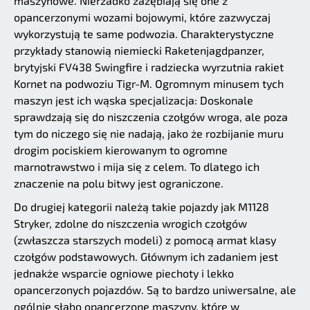
maszynowe. Nierzadko zazębiają się one z
opancerzonymi wozami bojowymi, które zazwyczaj
wykorzystują te same podwozia. Charakterystyczne
przykłady stanowią niemiecki Raketenjagdpanzer,
brytyjski FV438 Swingfire i radziecka wyrzutnia rakiet
Kornet na podwoziu Tigr-M. Ogromnym minusem tych
maszyn jest ich wąska specjalizacja: Doskonale
sprawdzają się do niszczenia czołgów wroga, ale poza
tym do niczego się nie nadają, jako że rozbijanie muru
drogim pociskiem kierowanym to ogromne
marnotrawstwo i mija się z celem. To dlatego ich
znaczenie na polu bitwy jest ograniczone.
Do drugiej kategorii należą takie pojazdy jak M1128
Stryker, zdolne do niszczenia wrogich czołgów
(zwłaszcza starszych modeli) z pomocą armat klasy
czołgów podstawowych. Głównym ich zadaniem jest
jednakże wsparcie ogniowe piechoty i lekko
opancerzonych pojazdów. Są to bardzo uniwersalne, ale
ogólnie słabo opancerzone maszyny, które w