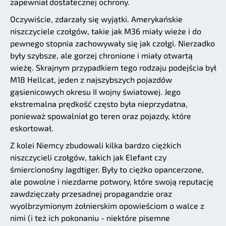
zapewniał dostatecznej ochrony.
Oczywiście, zdarzały się wyjątki. Amerykańskie
niszczyciele czołgów, takie jak M36 miały wieże i do
pewnego stopnia zachowywały się jak czołgi. Nierzadko
były szybsze, ale gorzej chronione i miały otwartą
wieżę. Skrajnym przypadkiem tego rodzaju podejścia był
M18 Hellcat, jeden z najszybszych pojazdów
gąsienicowych okresu II wojny światowej. Jego
ekstremalna prędkość często była nieprzydatna,
ponieważ spowalniał go teren oraz pojazdy, które
eskortował.
Z kolei Niemcy zbudowali kilka bardzo ciężkich
niszczycieli czołgów, takich jak Elefant czy
śmiercionośny Jagdtiger. Były to ciężko opancerzone,
ale powolne i niezdarne potwory, które swoją reputację
zawdzięczały przesadnej propagandzie oraz
wyolbrzymionym żołnierskim opowieściom o walce z
nimi (i też ich pokonaniu - niektóre pisemne