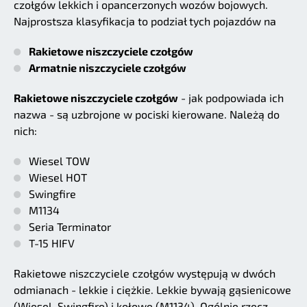
czołgów lekkich i opancerzonych wozów bojowych.
Najprostsza klasyfikacja to podział tych pojazdów na
Rakietowe niszczyciele czołgów
Armatnie niszczyciele czołgów
Rakietowe niszczyciele czołgów
- jak podpowiada ich
nazwa - są uzbrojone w pociski kierowane. Należą do
nich:
Wiesel TOW
Wiesel HOT
Swingfire
M1134
Seria Terminator
T-15 HIFV
Rakietowe niszczyciele czołgów występują w dwóch
odmianach - lekkie i ciężkie. Lekkie bywają gąsienicowe
(Wiesel, Swingfire) i kołowe (M1134). Ogólnie rzecz