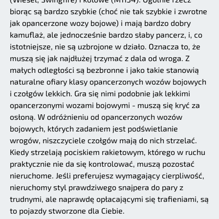
biorąc są bardzo szybkie (choć nie tak szybkie i zwrotne
jak opancerzone wozy bojowe) i mają bardzo dobry
kamuflaż, ale jednocześnie bardzo słaby pancerz, i, co
istotniejsze, nie są uzbrojone w działo. Oznacza to, że
muszą się jak najdłużej trzymać z dala od wroga. Z
małych odległości są bezbronne i jako takie stanowią
naturalne ofiary klasy opancerzonych wozów bojowych
i czołgów lekkich. Gra się nimi podobnie jak lekkimi
opancerzonymi wozami bojowymi - muszą się kryć za
osłoną. W odróżnieniu od opancerzonych wozów
bojowych, których zadaniem jest podświetlanie
wrogów, niszczyciele czołgów mają do nich strzelać.
Kiedy strzelają pociskiem rakietowym, którego w ruchu
praktycznie nie da się kontrolować, muszą pozostać
nieruchome. Jeśli preferujesz wymagający cierpliwość,
nieruchomy styl prawdziwego snajpera do pary z
trudnymi, ale naprawdę opłacającymi się trafieniami, są
to pojazdy stworzone dla Ciebie.