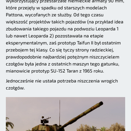
wykorzystujący przestarzałe niemieckie armaty 90 mm,
które przejęły w spadku od starszych modelach
Pattona, wycofanych ze służby. Od tego czasu
większość projektów takich pojazdów (na przykład idea
zbudowania takiego pojazdu na podwoziu Leoparda 1
lub nawet Leoparda 2) pozostawała na etapie
eksperymentalnym, zaś prototyp Taifun II był ostatnim
przebojem tej klasy. Co się tyczy strony radzieckiej,
prawdopodobnie najbardziej potężnym niszczycielem
czołgów była jedna z ostatnich maszyn tego gatunku,
mianowicie prototyp SU-152 Taran z 1965 roku.
Jednocześnie nie ustała potrzeba niszczenia wrogich
czołgów.