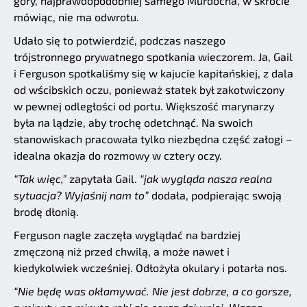
góry, najprawdopodobniej samego Murdocha, w skrócie
mówiąc, nie ma odwrotu.
Udało się to potwierdzić, podczas naszego
trójstronnego prywatnego spotkania wieczorem. Ja, Gail
i Ferguson spotkaliśmy się w kajucie kapitańskiej, z dala
od wścibskich oczu, ponieważ statek był zakotwiczony
w pewnej odległości od portu. Większość marynarzy
była na lądzie, aby trochę odetchnąć. Na swoich
stanowiskach pracowała tylko niezbędna część załogi –
idealna okazja do rozmowy w cztery oczy.
“Tak więc,”
zapytała Gail.
“jak wygląda nasza realna
sytuacja? Wyjaśnij nam to”
dodała, podpierając swoją
brodę dłonią.
Ferguson nagle zaczęła wyglądać na bardziej
zmęczoną niż przed chwilą, a może nawet i
kiedykolwiek wcześniej. Odłożyła okulary i potarła nos.
“Nie będę was okłamywać. Nie jest dobrze, a co gorsze,