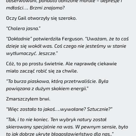
obserwowani, ponadto obniżone morale – depresje i
mdłości…. Brzmi znajomo?
Oczy Gail otworzyły się szeroko.
“Cholera jasna.”
“Dokładnie”
potwierdziła Ferguson.
“Uważam, że to coś
dzieje się wokół was. Coś czego nie jesteśmy w stanie
wytłumaczyć. Jeszcze.”
Cóż, to po prostu świetnie. Ale naprawdę ciekawie
miało zacząć robić się za chwile.
“Ta burza piaskowa, którą przetrwaliście. Była
powiązana z dużym skokiem energii.”
Zmarszczyłem brwi.
“Więc zostało to jakoś….wywołane? Sztucznie?”
“Tak, i to nie koniec. Ten wybryk natury został
skierowany specjalnie na was. W pewnym sensie, było
to jak dobrze ukryte błogosławieństwo dla nas..”