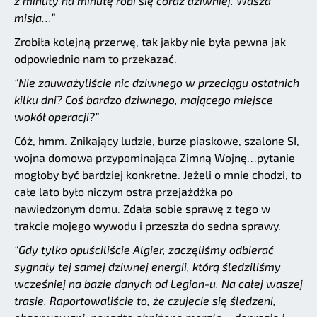
z minuty na minutę robi się coraz dziwniej. Wasza
misja…”
Zrobiła kolejną przerwę, tak jakby nie była pewna jak
odpowiednio nam to przekazać.
“Nie zauważyliście nic dziwnego w przeciągu ostatnich
kilku dni? Coś bardzo dziwnego, mającego miejsce
wokół operacji?”
Cóż, hmm. Znikający ludzie, burze piaskowe, szalone SI,
wojna domowa przypominająca Zimną Wojnę…pytanie
mogłoby być bardziej konkretne. Jeżeli o mnie chodzi, to
całe lato było niczym ostra przejażdżka po
nawiedzonym domu. Zdała sobie sprawę z tego w
trakcie mojego wywodu i przeszła do sedna sprawy.
“Gdy tylko opuściliście Algier, zaczęliśmy odbierać
sygnały tej samej dziwnej energii, którą śledziliśmy
wcześniej na bazie danych od Legion-u. Na całej waszej
trasie. Raportowaliście to, że czujecie się śledzeni,