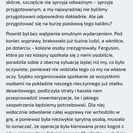
skórze, szczęście nie sprzyja odważnym – sprzyja
przygotowanym, a my najwyraźniej nie byliśmy
przygotowani odpowiednio dokładnie. Ale jak
przygotować się na burzę piaskową tego kalibru?
Powrót był bez wątpienia smutnym wydarzeniem. Pod
koniec wyprawy, brakowało już tuzina ludzi, a wkrótce,
po dotarciu – kolejne osoby zrezygnowały. Ferguson,
która po raz kolejny spotkała się z nami osobiście,
poradziła sobie z obecną sytuacją lepiej niż my, co było
oczywiste, ponieważ nie widziała tego co my na własne
oczy. Szybko zorganizowała spotkanie ze wszystkimi
osobami na pokładzie naszego nieczynnego już statku
desantowego, podliczyła straty i kazała nam
przeprowadzić inwentaryzacje, ile i jakiego
zaopatrzenia będziemy potrzebowali. Dla niej
widocznie odwołanie całej wyprawy nie wchodziło w
grę, a ponieważ była niezwykle sprytną osobą, musiało
to oznaczać, że operacja była kierowana przez kogoś z