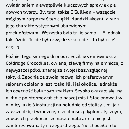
wyjaśnianiem niewątpliwie kluczowych spraw ekipie
nowych twarzy. Był tutaj także O'Sullivan – wszędzie
mógłbym rozpoznać ten ciężki irlandzki akcent, wraz z
jego charakterystycznymi ubarwionymi
przekleństwami. Wszystko było takie samo…. A jednak
tak różnie. To nie było zwykłe szkolenie – to było coś
więcej.
Później tego samego dnia odwiedził nas emisariusz z
Coldridge Crocodiles, owianej sławą firmy najemniczej z
najwyższej półki, znanej ze swojej bezwzględnej
taktyki. Zgodnie ze swoją nazwą, ich preferowanym
rejonem działania jest rzeka Nil i jej okolice, jednakże
ich obecność była złym znakiem. Szybko okazało się, że
nikt nie poinformował ich o naszej misji. Stacjonowali w
okolicy jakiejś instalacji na południe od stolicy. Jim, jak
zawsze dzięki wrodzonym zdolnością dyplomatycznym,
zdołał ich przekonać, że nasza mała armia nie jest
zainteresowana tym czego strzegli. Nie chodziło o to,