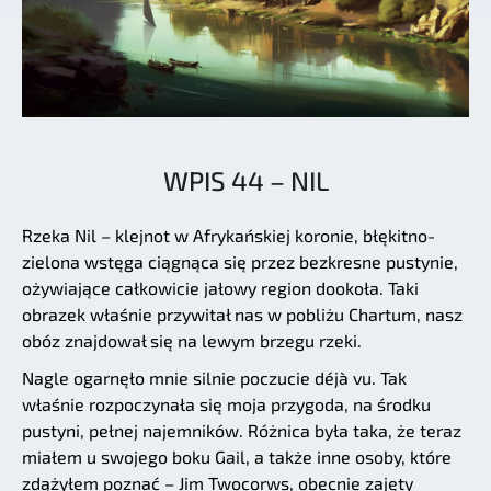
WPIS 44 – NIL
Rzeka Nil – klejnot w Afrykańskiej koronie, błękitno-
zielona wstęga ciągnąca się przez bezkresne pustynie,
ożywiające całkowicie jałowy region dookoła. Taki
obrazek właśnie przywitał nas w pobliżu Chartum, nasz
obóz znajdował się na lewym brzegu rzeki.
Nagle ogarnęło mnie silnie poczucie déjà vu. Tak
właśnie rozpoczynała się moja przygoda, na środku
pustyni, pełnej najemników. Różnica była taka, że teraz
miałem u swojego boku Gail, a także inne osoby, które
zdążyłem poznać – Jim Twocorws, obecnie zajęty