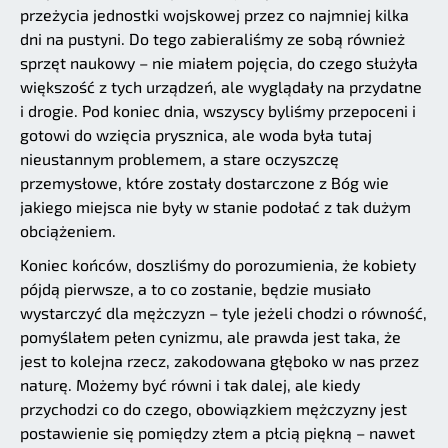
przeżycia jednostki wojskowej przez co najmniej kilka
dni na pustyni. Do tego zabieraliśmy ze sobą również
sprzęt naukowy – nie miałem pojęcia, do czego służyła
większość z tych urządzeń, ale wyglądały na przydatne
i drogie. Pod koniec dnia, wszyscy byliśmy przepoceni i
gotowi do wzięcia prysznica, ale woda była tutaj
nieustannym problemem, a stare oczyszczę
przemysłowe, które zostały dostarczone z Bóg wie
jakiego miejsca nie były w stanie podołać z tak dużym
obciążeniem.
Koniec końców, doszliśmy do porozumienia, że kobiety
pójdą pierwsze, a to co zostanie, będzie musiało
wystarczyć dla mężczyzn – tyle jeżeli chodzi o równość,
pomyślałem pełen cynizmu, ale prawda jest taka, że
jest to kolejna rzecz, zakodowana głęboko w nas przez
naturę. Możemy być równi i tak dalej, ale kiedy
przychodzi co do czego, obowiązkiem mężczyzny jest
postawienie się pomiędzy złem a płcią piękną – nawet