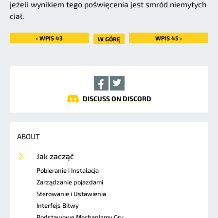
jeżeli wynikiem tego poświęcenia jest smród niemytych
ciał.
‹ WPIS 43
WPIS 45 ›
W GÓRĘ
DISCUSS ON DISCORD
ABOUT
Jak zacząć
Pobieranie i Instalacja
Zarządzanie pojazdami
Sterowanie i Ustawienia
Interfejs Bitwy
Podstawowe Mechanizmy Gry