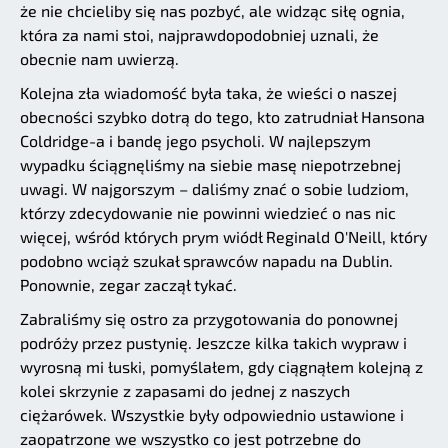
że nie chcieliby się nas pozbyć, ale widząc siłę ognia,
która za nami stoi, najprawdopodobniej uznali, że
obecnie nam uwierzą.
Kolejna zła wiadomość była taka, że wieści o naszej
obecności szybko dotrą do tego, kto zatrudniał Hansona
Coldridge-a i bandę jego psycholi. W najlepszym
wypadku ściągnęliśmy na siebie masę niepotrzebnej
uwagi. W najgorszym – daliśmy znać o sobie ludziom,
którzy zdecydowanie nie powinni wiedzieć o nas nic
więcej, wśród których prym wiódł Reginald O'Neill, który
podobno wciąż szukał sprawców napadu na Dublin.
Ponownie, zegar zaczął tykać.
Zabraliśmy się ostro za przygotowania do ponownej
podróży przez pustynię. Jeszcze kilka takich wypraw i
wyrosną mi łuski, pomyślałem, gdy ciągnąłem kolejną z
kolei skrzynie z zapasami do jednej z naszych
ciężarówek. Wszystkie były odpowiednio ustawione i
zaopatrzone we wszystko co jest potrzebne do