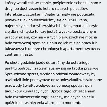
którzy wstali tak wcześnie, pośpiesznie schodzili nam z
drogi po dostrzeżeniu koloru naszych pojazdów.
Interakcja z członkami Vigilants nigdy nie popłacała,
ponieważ jak dowiedzieliśmy się od O'Sullivana,
najemnicy nie darzyli zwykłych ludzi sympatią. Liczyło
się dla nich tylko to, czy jesteś wysoko postawionym
pracownikiem, czy nie – a tych pierwszych nie można
było zazwyczaj spotkać z dala od ich miejsc pracy lub
luksusowych dobrze chronionych apartamentowców w
centrum miasta.
Po około godzinie jazdy dotarliśmy do ostatniego
punktu podróży i zatrzymaliśmy się na krótką przerwę.
Sprawdzono sprzęt, wysłano oddział zwiadowczy by
uszkodził linie przesyłowe oraz unieszkodliwił zakopane
przewody światłowodowe za pomocą specjalnych
ładunków kumulacyjnych. Oprócz tego ich zadaniem
było rozmieszczenie zagłuszaczy, mających na celu
opóźnienie wzniecenia alarmu, do momentu