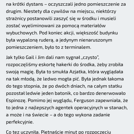
na krótki dystans – oczyszczali jedno pomieszczenie za
drugim. Niestety dla cywilów na miejscu, niektórzy
strażnicy postanowili zaszyć się w środku i musieli
zostać wyeliminowani za pomocą materiałów
wybuchowych. Pod koniec akcji, większość budynku
była wypaloną ruderą, a jedynym nienaruszonym
pomieszczeniem, było to z terminalem.
Jak tylko Gail i Jim dali nam sygnał „czysto”,
rozpoczęliśmy eskortę hakerki do środka, żeby zrobiła
swoją magię. Była to smukła Azjatka, która wyglądała
na tak młodą, że ledwo mogła pić. Była jednak łakoma
do tego stopnia, że po dwóch dniach, na całym statku
pozostał ledwie jeden batonik, co bardzo denerwowało
Espinozę. Pomimo jej wyglądu, Ferguson zapewniała, że
to jedna z najlepszych agentek operacyjnych w stanach,
a może i na świecie – a do tego wykona zadanie
perfekcyjnie.
Co tez uczyniła. Piętnaście minut po rozpoczęciu