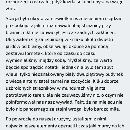
rozpoczęcia ostrzału, gdyż każda sekunda była na wagę
złota.
Stacja była ukryta za niewielkim wzniesieniem i sądząc
po spokoju, z jakim rozmawiali obaj strażnicy przy
bramie, nikt nie zauważył jeszcze żadnych zakłóceń.
Ukrywałem się za Espinozą w krzaku około dwustu
jardów od bramy, obserwując okolicę za pomocą
zestawu lornetek, które od czasu do czasu
wymienialiśmy między sobą. Myśleliśmy, że warto
będzie sporządzić notatki, jednak nie było tam zbyt
wiele, tylko nieoznakowany biały dwupiętrowy budynek
z wieżą anteny satelitarnej na szczyćcie. Kilku dobrze
uzbrojonych strażników w mundurach Vigilants
patrolowało teren, ale nie zauważyliśmy nic, o czym nie
poinformował nas nasz wywiad. Fakt, że na miejscu nie
było nic pancernego ze stajni wroga, było bardzo miłe.
Po powrocie do naszej drużyny, ustaliłem z nimi
najważniejsze elementy operacji i czas jaki mamy na ich