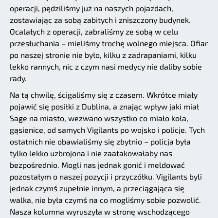
operacji, pędziliśmy już na naszych pojazdach,
zostawiając za sobą zabitych i zniszczony budynek.
Ocalałych z operacji, zabraliśmy ze sobą w celu
przesłuchania – mieliśmy trochę wolnego miejsca. Ofiar
po naszej stronie nie było, kilku z zadrapaniami, kilku
lekko rannych, nic z czym nasi medycy nie daliby sobie
rady.
Na tą chwilę, ścigaliśmy się z czasem. Wkrótce miały
pojawić się posiłki z Dublina, a znając wpływ jaki miał
Sage na miasto, wezwano wszystko co miało koła,
gąsienice, od samych Vigilants po wojsko i policje. Tych
ostatnich nie obawialiśmy się zbytnio – policja była
tylko lekko uzbrojona i nie zaatakowałaby nas
bezpośrednio. Mogli nas jednak gonić i meldować
pozostałym o naszej pozycji i przyczółku. Vigilants byli
jednak czymś zupełnie innym, a przeciągająca się
walka, nie była czymś na co mogliśmy sobie pozwolić.
Nasza kolumna wyruszyła w stronę wschodzącego