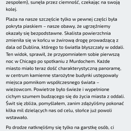
zespołem), sunęła przez ciemność, czekając na swoją
kolej.
Plaża na nasze szczęście tylko w pewnej części była
pokryta piaskiem – nasze obawy, że ugrzęźniemy
okazały się bezpodstawne. Skalista powierzchnia
zmieniła się w końcu w żwirową drogę prowadzącą z
dala od Dublina, którego to światła błyszczały w oddali.
Ten widok, sprawił, że przypomniałem sobie pierwszą
noc w Chicago po spotkaniu z Murdochem. Każde
miasto miało teraz dość charakterystyczną panoramę,
w centrum kamienne starożytne budynki ustępowały
miejsca pomnikom współczesnego świata –
wieżowcom. Powietrze było świeże i wypełnione
cichym szumem budzącego się do życia miasta z oddali.
Świt się zbliża, pomyślałem, zanim zdążyliśmy pokonać
kilka mil dzielących nas od celu, słońce już powoli
wstawało.
Po drodze natknęliśmy się tylko na garstkę osób, ci