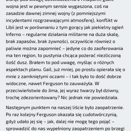
wojna jest w pewnym sensie wygaszona, coś na
zasadzie dawnej zimnej wojny (z pomniejszymi
incydentami rozgrzewającymi atmosferę), konflikt w
Libii jest w porównaniu z tym gorący jak piekielny ogień
Inferno – regularne działania militarne na duża skalę,
brak zapasów, brak żywności, oczywiście również o
paliwie można zapomnieć – jedyne co do zaoferowania
ma ten region, to pustynia chcąca pożerać niezliczoną
ilość dusz. Brałem to pod uwagę, myśląc o różnych
aspektach planu. Gail, już mniej, po prostu opierała się o
mnie z zamkniętymi oczami – i tak było to dość dobrze
widoczne, nawet Ferguson to zauważyła. W
przeciwieństwie do Jima, jej wyraz twarzy był dziwny,
trochę zdezorientowany? Nic jednak nie powiedziała.
Następnym punktem na naszej liście było zaopatrzenie.
Po raz kolejny Ferguson okazała się cudotwórczynią,
gdyż udało jej się – jak, dalej nie mogę tego pojąć –
sprowadzić do nas wypełniony zaopatrzeniem po brzegi