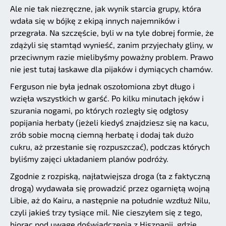
Ale nie tak niezręczne, jak wynik starcia grupy, która
wdała się w bójkę z ekipą innych najemników i
przegrała. Na szczęście, byli w na tyle dobrej formie, że
zdążyli się stamtąd wynieść, zanim przyjechały gliny, w
przeciwnym razie mielibyśmy poważny problem. Prawo
nie jest tutaj łaskawe dla pijaków i dymiących chamów.
Ferguson nie była jednak oszołomiona zbyt długo i
wzięła wszystkich w garść. Po kilku minutach jęków i
szurania nogami, po których rozległy się odgłosy
popijania herbaty (jeżeli kiedyś znajdziesz się na kacu,
zrób sobie mocną ciemną herbatę i dodaj tak dużo
cukru, aż przestanie się rozpuszczać), podczas których
byliśmy zajęci układaniem planów podróży.
Zgodnie z rozpiską, najłatwiejsza droga (ta z faktyczną
drogą) wydawała się prowadzić przez ogarniętą wojną
Libie, aż do Kairu, a następnie na południe wzdłuż Nilu,
czyli jakieś trzy tysiące mil. Nie cieszyłem się z tego,
biorąc pod uwagę doświadczenia z Hiszpanii, gdzie