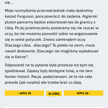
się…
Moje rozmyślania przerwał jednak mało dyskretny
kaszel Ferguson, pora powrócić do zadania. Algierski
pluton pancerny będzie eskortował nas do granicy z
Libią. Po jej przekroczeniu postaramy się nie rzucać w
oczy, bo nie możemy pozwolić sobie na angażowanie
się w wiele potyczek. Znowu zamknąłem oczy.
Dlaczego Libia…dlaczego? To piekło na ziemi, może
nawet dosłownie. Dlaczego nie mogliśmy wyładować
się w Kairze?
Odpowiedź na to pytanie była prostsza niż bym się
spodziewał. Zapasy były dostępne tutaj, a nie tam.
Koniec historii. Racja, podejrzewam, że to nie cała
prawda (jak zwykle) ale trzeba brać co dają.
‹ WPIS 36
WPIS 38 ›
W GÓRĘ