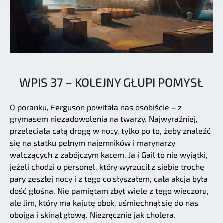
WPIS 37 – KOLEJNY GŁUPI POMYSŁ
O poranku, Ferguson powitała nas osobiście – z
grymasem niezadowolenia na twarzy. Najwyraźniej,
przeleciała całą drogę w nocy, tylko po to, żeby znaleźć
się na statku pełnym najemników i marynarzy
walczących z zabójczym kacem. Ja i Gail to nie wyjątki,
jeżeli chodzi o personel, który wyrzucił z siebie trochę
pary zeszłej nocy i z tego co słyszałem, cała akcja była
dość głośna. Nie pamiętam zbyt wiele z tego wieczoru,
ale Jim, który ma kajutę obok, uśmiechnął się do nas
obojga i skinął głową. Niezręcznie jak cholera.