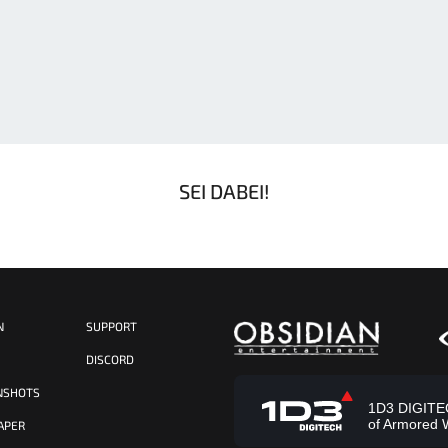
SEI DABEI!
N
SUPPORT
S
DISCORD
NSHOTS
1D3 DIGITECH
of Armored 
APER