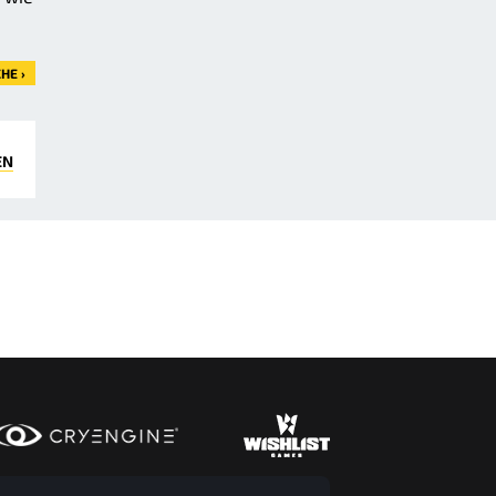
HE ›
EN