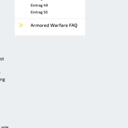
Eintrag 49
Eintrag 50
Armored Warfare FAQ
st
e
ung
 wie