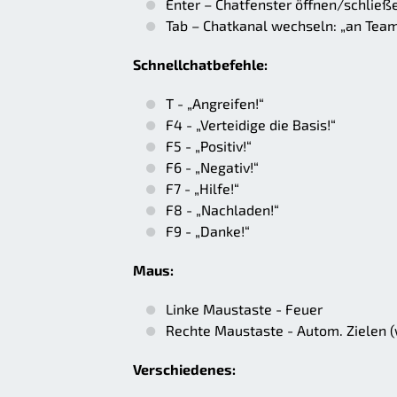
Enter – Chatfenster öffnen/schließ
Tab – Chatkanal wechseln: „an Team“
Schnellchatbefehle:
T - „Angreifen!“
F4 - „Verteidige die Basis!“
F5 - „Positiv!“
F6 - „Negativ!“
F7 - „Hilfe!“
F8 - „Nachladen!“
F9 - „Danke!“
Maus:
Linke Maustaste - Feuer
Rechte Maustaste - Autom. Zielen (w
Verschiedenes: