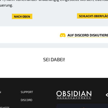
euerung.
SCHLACHT-OBERFLÄC
NACH OBEN
AUF DISCORD DISKUTIER
SEI DABEI!
N
SUPPORT
S
DISCORD
NSHOTS