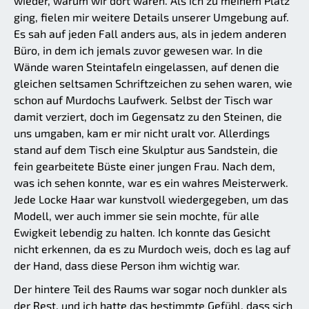
wieder, warum wir dort waren. Als ich zu meinem Platz
ging, fielen mir weitere Details unserer Umgebung auf.
Es sah auf jeden Fall anders aus, als in jedem anderen
Büro, in dem ich jemals zuvor gewesen war. In die
Wände waren Steintafeln eingelassen, auf denen die
gleichen seltsamen Schriftzeichen zu sehen waren, wie
schon auf Murdochs Laufwerk. Selbst der Tisch war
damit verziert, doch im Gegensatz zu den Steinen, die
uns umgaben, kam er mir nicht uralt vor. Allerdings
stand auf dem Tisch eine Skulptur aus Sandstein, die
fein gearbeitete Büste einer jungen Frau. Nach dem,
was ich sehen konnte, war es ein wahres Meisterwerk.
Jede Locke Haar war kunstvoll wiedergegeben, um das
Modell, wer auch immer sie sein mochte, für alle
Ewigkeit lebendig zu halten. Ich konnte das Gesicht
nicht erkennen, da es zu Murdoch weis, doch es lag auf
der Hand, dass diese Person ihm wichtig war.
Der hintere Teil des Raums war sogar noch dunkler als
der Rest, und ich hatte das bestimmte Gefühl, dass sich