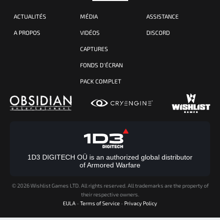
ACTUALITÉS
MÉDIA
ASSISTANCE
A PROPOS
VIDÉOS
DISCORD
CAPTURES
FONDS D'ÉCRAN
PACK COMPLET
1D3 DIGITECH OÜ is an authorized global distributor
of Armored Warfare
©
2026 Wishlist Games LTD. All rights reserved. All trademarks are the property of
their respective owners.
EULA
-
Terms of Service
-
Privacy Policy