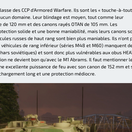
classe des CCP d'Armored Warfare. Ils sont les « touche-à-tout
aucun domaine. Leur blindage est moyen, tout comme leur
sse de 120 mm et des canons rayés OTAN de 105 mm. Les
tection solide et une bonne maniabilité, mais leurs canons s
cules russes de haut rang sont bien plus maniables. Ils n'ont 
es véhicules de rang inférieur (séries M48 et M60) manquent d
chars soviétiques) et sont donc plus vulnérables aux obus HEA
tion ne devient bon qu'avec le M1 Abrams. Il faut mentionner l
une excellente puissance de feu avec son canon de 152 mm et 
echargement long et une protection médiocre.