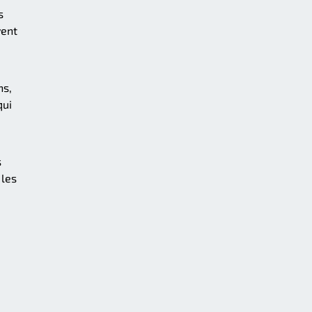
s
vent
ns,
qui
s
 les