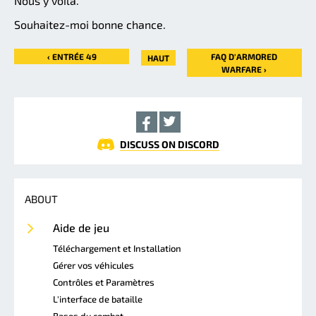
Nous y voilà.
Souhaitez-moi bonne chance.
‹ ENTRÉE 49
FAQ D'ARMORED
HAUT
WARFARE ›
DISCUSS ON DISCORD
ABOUT
Aide de jeu
Téléchargement et Installation
Gérer vos véhicules
Contrôles et Paramètres
L'interface de bataille
Bases du combat