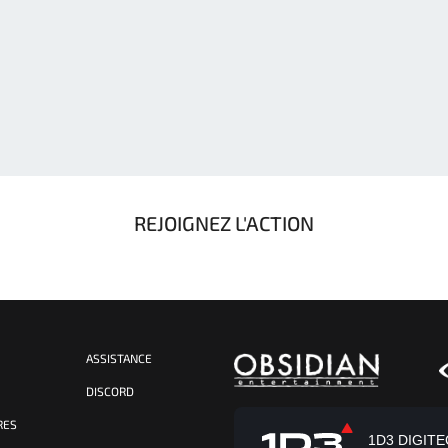
REJOIGNEZ L'ACTION
ASSISTANCE
S
DISCORD
RES
1D3 DIGITECH