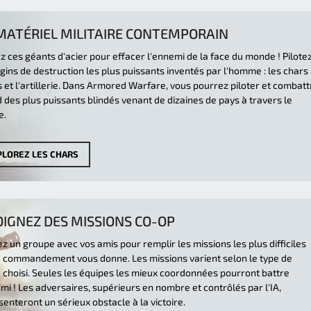
MATÉRIEL MILITAIRE CONTEMPORAIN
ez ces géants d'acier pour effacer l'ennemi de la face du monde ! Pilote
gins de destruction les plus puissants inventés par l'homme : les chars
 et l'artillerie. Dans Armored Warfare, vous pourrez piloter et combatt
 des plus puissants blindés venant de dizaines de pays à travers le
e.
PLOREZ LES CHARS
OIGNEZ DES MISSIONS CO-OP
 un groupe avec vos amis pour remplir les missions les plus difficiles
e commandement vous donne. Les missions varient selon le type de
é choisi. Seules les équipes les mieux coordonnées pourront battre
mi ! Les adversaires, supérieurs en nombre et contrôlés par l'IA,
enteront un sérieux obstacle à la victoire.