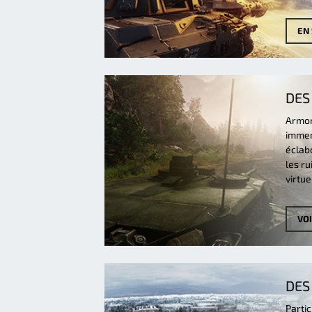
EN 
DES
Armor
immers
éclabo
les r
virtue
VO
DES
Parti