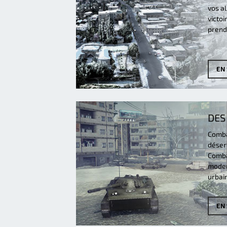
vos a
victoi
prendr
EN
DES
Comba
désert
Comba
moder
urbain
EN