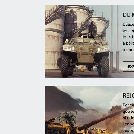
DU 
Utilis
les en
lourds
à bord
mond
EX
REJ
Formez
que l
blind
l'enne
représ