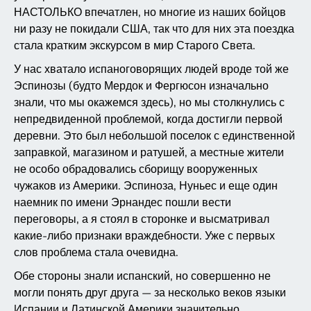
НАСТОЛЬКО впечатлен, но многие из наших бойцов
ни разу не покидали США, так что для них эта поездка
стала кратким экскурсом в мир Старого Света.
У нас хватало испаноговорящих людей вроде той же
Эспинозы (будто Мердок и Фергюсон изначально
знали, что мы окажемся здесь), но мы столкнулись с
непредвиденной проблемой, когда достигли первой
деревни. Это был небольшой поселок с единственной
заправкой, магазином и ратушей, а местные жители
не особо обрадовались сборищу вооруженных
чужаков из Америки. Эспиноза, Нуньес и еще один
наемник по имени Эрнандес пошли вести
переговоры, а я стоял в сторонке и высматривал
какие-либо признаки враждебности. Уже с первых
слов проблема стала очевидна.
Обе стороны знали испанский, но совершенно не
могли понять друг друга — за несколько веков языки
Испании и Латинской Америки значительно