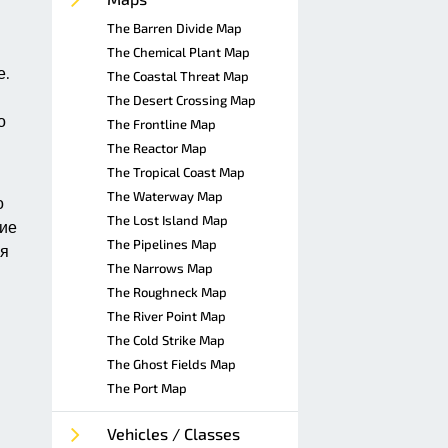
The Barren Divide Map
The Chemical Plant Map
е.
The Coastal Threat Map
The Desert Crossing Map
о
The Frontline Map
The Reactor Map
The Tropical Coast Map
The Waterway Map
о
The Lost Island Map
ние
The Pipelines Map
ия
The Narrows Map
The Roughneck Map
The River Point Map
The Cold Strike Map
The Ghost Fields Map
The Port Map
Vehicles / Classes