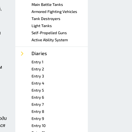
Main Battle Tanks
,
Armored Fighting Vehicles
Tank Destroyers
Light Tanks
л
Self-Propelled Guns
Active Ability System
Diaries
Entry 1
м
Entry 2
Entry 3
Entry 4
Entry 5
Entry 6
Entry 7
Entry 8
юди
Entry 9
ься
Entry 10