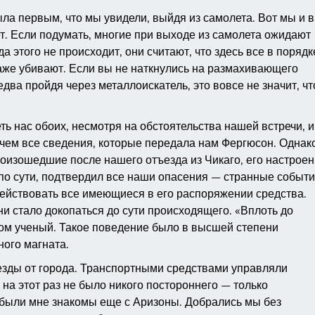
ла первым, что мы увидели, выйдя из самолета. Вот мы и в
ет. Если подумать, многие при выходе из самолета ожидают
гда этого не происходит, они считают, что здесь все в порядк
 даже убивают. Если вы не наткнулись на размахивающего
два пройдя через металлоискатель, это вовсе не значит, чт
ть нас обоих, несмотря на обстоятельства нашей встречи, и
 чем все сведения, которые передала нам Фергюсон. Однак
роизошедшие после нашего отъезда из Чикаго, его настрое
по сути, подтвердил все наши опасения — странные событ
действовать все имеющиеся в его распоряжении средства.
ни стало докопаться до сути происходящего. «Вплоть до
охом ученый. Такое поведение было в высшей степени
ого магната.
езды от города. Транспортными средствами управляли
 на этот раз не было никого постороннего — только
 были мне знакомы еще с Аризоны. Добрались мы без