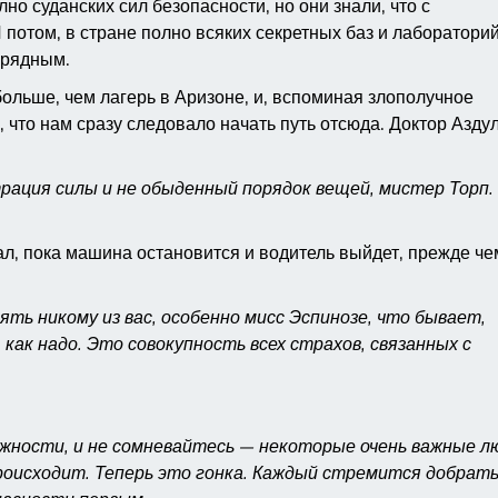
но суданских сил безопасности, но они знали, что с
потом, в стране полно всяких секретных баз и лабораторий
урядным.
ольше, чем лагерь в Аризоне, и, вспоминая злополучное
, что нам сразу следовало начать путь отсюда. Доктор Азду
трация силы и не обыденный порядок вещей, мистер Торп.
ал, пока машина остановится и водитель выйдет, прежде че
ть никому из вас, особенно мисс Эспинозе, что бывает,
 как надо. Это совокупность всех страхов, связанных с
жности, и не сомневайтесь — некоторые очень важные л
роисходит. Теперь это гонка. Каждый стремится добрат