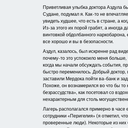
Приветливая улыбка доктора Аздула бы
Судане, подумал я. Как-то не впечатля
увидеть худшее, что есть в стране, а ко
Из-за этого их порой грабят, а иногда
винтовкой обдолбанного наркобарона, е
все хорошо и вы в безопасности.
Аздул, казалось, был искренне рад виде
почему-то это успокоило меня больше,
когда мы начали обсуждать события, п
быстро переменилось. Добрый доктор, 
заставили Мердока пойти ва-банк и за
Похоже, он вознамерился во что бы то 
безрассудства», как посетовал со взд
нехарактерным для столь могущественн
Лагерь располагался примерно в часе 
сотрудники «Перигелия» (я отметил, что
проверенные люди). Некоторые из них