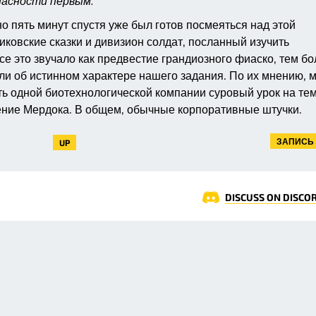
пасности первым.
но пять минут спустя уже был готов посмеяться над этой
ковские сказки и дивизион солдат, посланный изучить
е это звучало как предвестие грандиозного фиаско, тем бо
ели об истинном характере нашего задания. По их мнению, 
ть одной биотехнологической компании суровый урок на тем
ение Мердока. В общем, обычные корпоративные штучки.
ЗАПИСЬ 
UP
DISCUSS ON DISCO