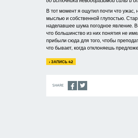
до источника невообразимой силы и о
В тот момент я ощутил почти что ужас, 
мыслью и собственной глупостью. Стари
наделавшее шума погодное явление. Вс
что большинство из них понятия не им
прибыли сюда для того, чтобы препода
что бывает, когда отклоняешь предлож
‹ ЗАПИСЬ 42
SHARE