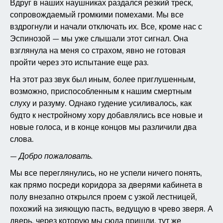
Вдруг в наших наушниках раздался резкий треск,
сопровождаемый громкими помехами. Мы все
вздрогнули и начали отключать их. Все, кроме нас с
Эспинозой — мы уже слышали этот сигнал. Она
взглянула на меня со страхом, явно не готовая
пройти через это испытание еще раз.
На этот раз звук был иным, более приглушенным,
возможно, приспособленным к нашим смертным
слуху и разуму. Однако гудение усиливалось, как
будто к нестройному хору добавлялись все новые и
новые голоса, и в конце концов мы различили два
слова.
— Добро пожаловать.
Мы все переглянулись, но не успели ничего понять,
как прямо посреди коридора за дверями кабинета в
полу внезапно открылся проем с узкой лестницей,
похожий на зияющую пасть, ведущую в чрево зверя. А
дверь, через которую мы сюда пришли, тут же